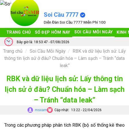
Bỏ
qua
Soi Cầu 7777
nội
Diễn Đàn Soi Cầu 7777 Miễn Phí 100
dung
SOI CẦU MỖI NGÀY
TRANG CHỦ
SỐ ĐẸP HÔM NAY
KINH
Bây giờ là: 18:53:48 - 07/08/2026
Trang chủ
/
Soi Cầu Mỗi Ngày
/
RBK và dữ liệu lịch sử: Lấy
thông tin lịch sử ở đâu? Chuẩn hóa – Làm sạch – Tránh “data
leak”
RBK và dữ liệu lịch sử: Lấy thông tin
lịch sử ở đâu? Chuẩn hóa – Làm sạch
– Tránh “data leak”
msxam
Cập nhật:
13:22 - 22/04/2026
Trong các phương pháp phân tích RBK (bộ số thống kê theo