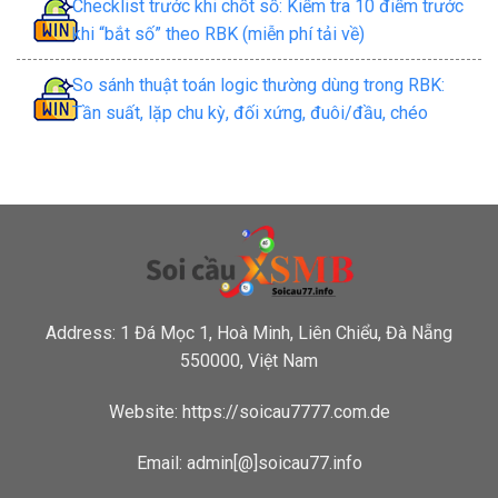
Checklist trước khi chốt số: Kiểm tra 10 điểm trước
khi “bắt số” theo RBK (miễn phí tải về)
So sánh thuật toán logic thường dùng trong RBK:
Tần suất, lặp chu kỳ, đối xứng, đuôi/đầu, chéo
Address: 1 Đá Mọc 1, Hoà Minh, Liên Chiểu, Đà Nẵng
550000, Việt Nam
Website: https://soicau7777.com.de
Email: admin[@]soicau77.info