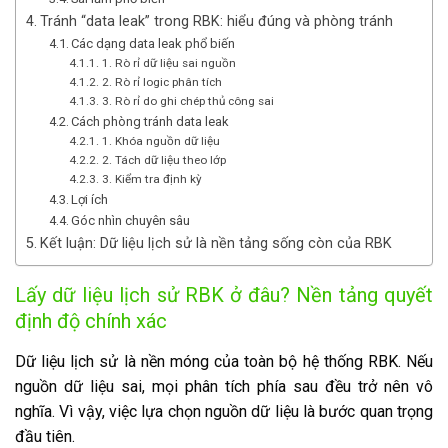
Tránh “data leak” trong RBK: hiểu đúng và phòng tránh
Các dạng data leak phổ biến
1. Rò rỉ dữ liệu sai nguồn
2. Rò rỉ logic phân tích
3. Rò rỉ do ghi chép thủ công sai
Cách phòng tránh data leak
1. Khóa nguồn dữ liệu
2. Tách dữ liệu theo lớp
3. Kiểm tra định kỳ
Lợi ích
Góc nhìn chuyên sâu
Kết luận: Dữ liệu lịch sử là nền tảng sống còn của RBK
Lấy dữ liệu lịch sử RBK ở đâu? Nền tảng quyết
định độ chính xác
Dữ liệu lịch sử là nền móng của toàn bộ hệ thống RBK. Nếu
nguồn dữ liệu sai, mọi phân tích phía sau đều trở nên vô
nghĩa. Vì vậy, việc lựa chọn nguồn dữ liệu là bước quan trọng
đầu tiên.