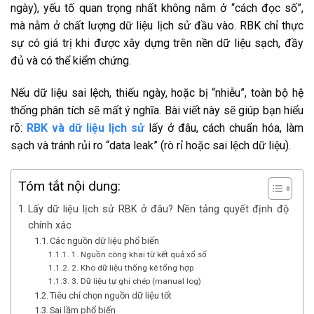
ngày), yếu tố quan trọng nhất không nằm ở “cách đọc số”,
mà nằm ở chất lượng dữ liệu lịch sử đầu vào. RBK chỉ thực
sự có giá trị khi được xây dựng trên nền dữ liệu sạch, đầy
đủ và có thể kiểm chứng.
Nếu dữ liệu sai lệch, thiếu ngày, hoặc bị “nhiễu”, toàn bộ hệ
thống phân tích sẽ mất ý nghĩa.
Bài viết này sẽ giúp bạn hiểu
rõ:
RBK và dữ liệu lịch sử
lấy ở đâu, cách chuẩn hóa, làm
sạch và tránh rủi ro “data leak” (rò rỉ hoặc sai lệch dữ liệu).
Tóm tắt nội dung:
Lấy dữ liệu lịch sử RBK ở đâu? Nền tảng quyết định độ
chính xác
Các nguồn dữ liệu phổ biến
1. Nguồn công khai từ kết quả xổ số
2. Kho dữ liệu thống kê tổng hợp
3. Dữ liệu tự ghi chép (manual log)
Tiêu chí chọn nguồn dữ liệu tốt
Sai lầm phổ biến