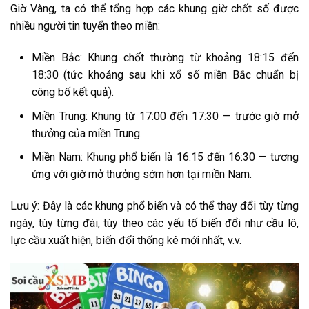
Giờ Vàng, ta có thể tổng hợp các khung giờ chốt số được
nhiều người tin tuyển theo miền:
Miền Bắc: Khung chốt thường từ khoảng 18:15 đến
18:30 (tức khoảng sau khi xổ số miền Bắc chuẩn bị
công bố kết quả).
Miền Trung: Khung từ 17:00 đến 17:30 — trước giờ mở
thưởng của miền Trung.
Miền Nam: Khung phổ biến là 16:15 đến 16:30 — tương
ứng với giờ mở thưởng sớm hơn tại miền Nam.
Lưu ý: Đây là các khung phổ biến và có thể thay đổi tùy từng
ngày, tùy từng đài, tùy theo các yếu tố biến đổi như cầu lô,
lực cầu xuất hiện, biến đổi thống kê mới nhất, v.v.