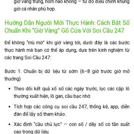
giờ vàng trúng, hôm nào không — từ đó điều chỉnh khung
giờ cá nhân phù hợp.
Hướng Dẫn Người Mới Thực Hành: Cách Bắt Số
Chuẩn Khi “Giờ Vàng” Gõ Cửa Với Soi Cầu 247
Để không “mù mờ” khi giờ vàng tới, dưới đây là các bước
thực hành mà bạn có thể áp dụng, dựa trên kinh nghiệm từ
các trang Soi Cầu 247:
Bước 1: Chuẩn bị dữ liệu từ sớm (6–8 giờ trước giờ mở
thưởng)
Theo dõi kết quả xổ số các ngày trước, lọc các cặp lô
thường xuất hiện, lô gan, cầu bạc nhớ.
Tích hợp các công cụ soi cầu 247, thống kê, app, diễn
đàn để lấy số tham khảo.
Xác định “cầu chủ lực” — con số / dãy số có tần suất
cao trong dữ liệu.