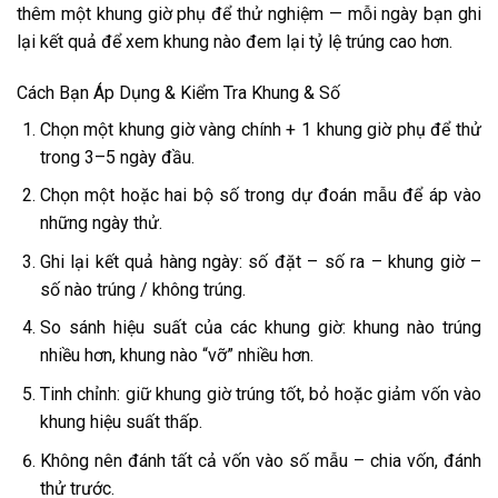
thêm một khung giờ phụ để thử nghiệm — mỗi ngày bạn ghi
lại kết quả để xem khung nào đem lại tỷ lệ trúng cao hơn.
Cách Bạn Áp Dụng & Kiểm Tra Khung & Số
Chọn một khung giờ vàng chính + 1 khung giờ phụ để thử
trong 3–5 ngày đầu.
Chọn một hoặc hai bộ số trong dự đoán mẫu để áp vào
những ngày thử.
Ghi lại kết quả hàng ngày: số đặt – số ra – khung giờ –
số nào trúng / không trúng.
So sánh hiệu suất của các khung giờ: khung nào trúng
nhiều hơn, khung nào “vỡ” nhiều hơn.
Tinh chỉnh: giữ khung giờ trúng tốt, bỏ hoặc giảm vốn vào
khung hiệu suất thấp.
Không nên đánh tất cả vốn vào số mẫu – chia vốn, đánh
thử trước.