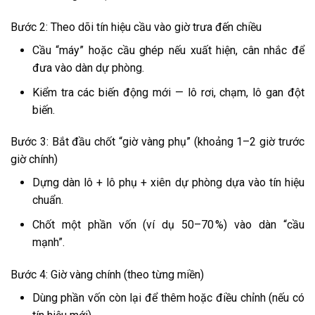
Bước 2: Theo dõi tín hiệu cầu vào giờ trưa đến chiều
Cầu “máy” hoặc cầu ghép nếu xuất hiện, cân nhắc để
đưa vào dàn dự phòng.
Kiểm tra các biến động mới — lô rơi, chạm, lô gan đột
biến.
Bước 3: Bắt đầu chốt “giờ vàng phụ” (khoảng 1–2 giờ trước
giờ chính)
Dựng dàn lô + lô phụ + xiên dự phòng dựa vào tín hiệu
chuẩn.
Chốt một phần vốn (ví dụ 50–70 %) vào dàn “cầu
mạnh”.
Bước 4: Giờ vàng chính (theo từng miền)
Dùng phần vốn còn lại để thêm hoặc điều chỉnh (nếu có