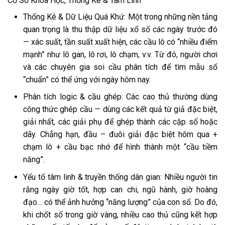
Cơ Sở Khoa Học, Thống Kê & Tâm Linh
Thống Kê & Dữ Liệu Quá Khứ: Một trong những nền tảng
quan trọng là thu thập dữ liệu xổ số các ngày trước đó
— xác suất, tần suất xuất hiện, các cầu lô có “nhiều điểm
mạnh” như lô gan, lô rơi, lô chạm, v.v. Từ đó, người chơi
và các chuyên gia soi cầu phân tích để tìm mẫu số
“chuẩn” có thể ứng với ngày hôm nay.
Phân tích logic & cầu ghép: Các cao thủ thường dùng
công thức ghép cầu — dùng các kết quả từ giả đặc biệt,
giải nhất, các giải phụ để ghép thành các cặp số hoặc
dãy. Chẳng hạn, đầu – đuôi giải đặc biệt hôm qua +
chạm lô + cầu bạc nhớ để hình thành một “cầu tiềm
năng”.
Yếu tố tâm linh & truyền thống dân gian: Nhiều người tin
rằng ngày giờ tốt, hợp can chi, ngũ hành, giờ hoàng
đạo… có thể ảnh hưởng “năng lượng” của con số. Do đó,
khi chốt số trong giờ vàng, nhiều cao thủ cũng kết hợp