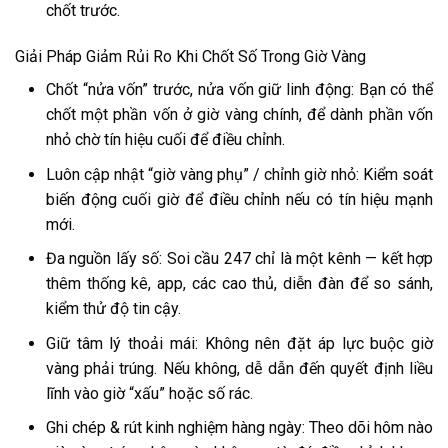
chốt trước.
Giải Pháp Giảm Rủi Ro Khi Chốt Số Trong Giờ Vàng
Chốt “nửa vốn” trước, nửa vốn giữ linh động: Bạn có thể
chốt một phần vốn ở giờ vàng chính, để dành phần vốn
nhỏ chờ tín hiệu cuối để điều chỉnh.
Luôn cập nhật “giờ vàng phụ” / chỉnh giờ nhỏ: Kiểm soát
biến động cuối giờ để điều chỉnh nếu có tín hiệu mạnh
mới.
Đa nguồn lấy số: Soi cầu 247 chỉ là một kênh — kết hợp
thêm thống kê, app, các cao thủ, diễn đàn để so sánh,
kiểm thử độ tin cậy.
Giữ tâm lý thoải mái: Không nên đặt áp lực buộc giờ
vàng phải trúng. Nếu không, dễ dẫn đến quyết định liều
lĩnh vào giờ “xấu” hoặc số rác.
Ghi chép & rút kinh nghiệm hàng ngày: Theo dõi hôm nào