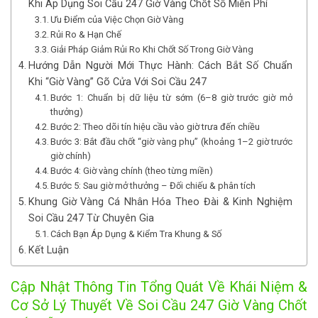
Khi Áp Dụng Soi Cầu 247 Giờ Vàng Chốt Số Miễn Phí
Ưu Điểm của Việc Chọn Giờ Vàng
Rủi Ro & Hạn Chế
Giải Pháp Giảm Rủi Ro Khi Chốt Số Trong Giờ Vàng
Hướng Dẫn Người Mới Thực Hành: Cách Bắt Số Chuẩn
Khi “Giờ Vàng” Gõ Cửa Với Soi Cầu 247
Bước 1: Chuẩn bị dữ liệu từ sớm (6–8 giờ trước giờ mở
thưởng)
Bước 2: Theo dõi tín hiệu cầu vào giờ trưa đến chiều
Bước 3: Bắt đầu chốt “giờ vàng phụ” (khoảng 1–2 giờ trước
giờ chính)
Bước 4: Giờ vàng chính (theo từng miền)
Bước 5: Sau giờ mở thưởng – Đối chiếu & phân tích
Khung Giờ Vàng Cá Nhân Hóa Theo Đài & Kinh Nghiệm
Soi Cầu 247 Từ Chuyên Gia
Cách Bạn Áp Dụng & Kiểm Tra Khung & Số
Kết Luận
Cập Nhật Thông Tin Tổng Quát Về Khái Niệm &
Cơ Sở Lý Thuyết Về Soi Cầu 247 Giờ Vàng Chốt