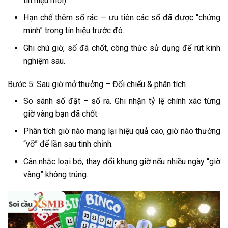
tín hiệu mới).
Hạn chế thêm số rác — ưu tiên các số đã được “chứng
minh” trong tín hiệu trước đó.
Ghi chú giờ, số đã chốt, công thức sử dụng để rút kinh
nghiệm sau.
Bước 5: Sau giờ mở thưởng – Đối chiếu & phân tích
So sánh số đặt – số ra. Ghi nhận tỷ lệ chính xác từng
giờ vàng bạn đã chốt.
Phân tích giờ nào mang lại hiệu quả cao, giờ nào thường
“vỡ” để lần sau tinh chỉnh.
Cân nhắc loại bỏ, thay đổi khung giờ nếu nhiều ngày “giờ
vàng” không trúng.